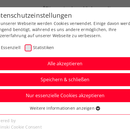
ÖTV
Landesverbände
News
tenschutzeinstellungen
 unserer Webseite werden Cookies verwendet. Einige davon wer
end-Leistungssport
Ausbildung
Services
ngend benötigt, während es uns andere ermöglichen, Ihre
zererfahrung auf unserer Webseite zu verbessern.
Essenziell
Statistiken
Alle akzeptieren
OÖTV Sportkonzept
Speichern & schließen
Nur essenzielle Cookies akzeptieren
Weitere Informationen anzeigen
ssenziell
senzielle Cookies werden für grundlegende Funktionen der
ered by
bseite benötigt. Dadurch ist gewährleistet, dass die Webseite
linski Cookie Consent