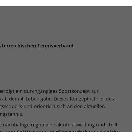
nwandfrei funktioniert.
Cookie-Informationen anzeigen
Name
cookie_optin
Anbieter
tatistiken
Laufzeit
1 Jahr
terreichischen Tennisverband.
Dieses Cookie wird verwendet, um Ihre Cookie-
Zweck
Einstellungen für diese Website zu speichern.
Name
SgCookieOptin.lastPreferences
erfolgt ein durchgängiges Sportkonzept zur
Anbieter
ab dem 4. Lebensjahr. Dieses Konzept ist Teil des
smodells und orientiert sich an den aktuellen
Laufzeit
1 Jahr
ngstennis.
Dieser Wert speichert Ihre Consent-
 nachhaltige regionale Talententwicklung und stellt
Einstellungen. Unter anderem eine zufällig