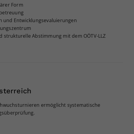
tärer Form
rbetreuung
n und Entwicklungsevaluierungen
tungszentrum
und strukturelle Abstimmung mit dem OÖTV-LLZ
sterreich
achwuchsturnieren ermöglicht systematische
gsüberprüfung.