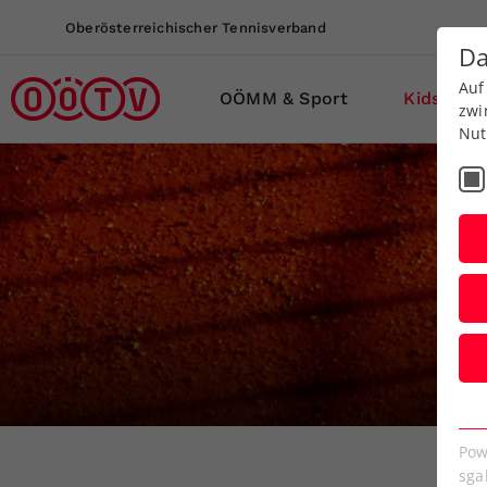
Oberösterreichischer Tennisverband
Da
Auf
OÖMM & Sport
Kids-Jug
zwi
Nut
E
Es
Pow
We
sga