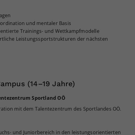
lagen
oordination und mentaler Basis
orientierte Trainings- und Wettkampfmodelle
rtliche Leistungssportstrukturen der nächsten
Campus (14–19 Jahre)
alentezentrum Sportland OÖ
ration mit dem Talentezentrum des Sportlandes OÖ.
hs- und Juniorbereich in den leistungsorientierten