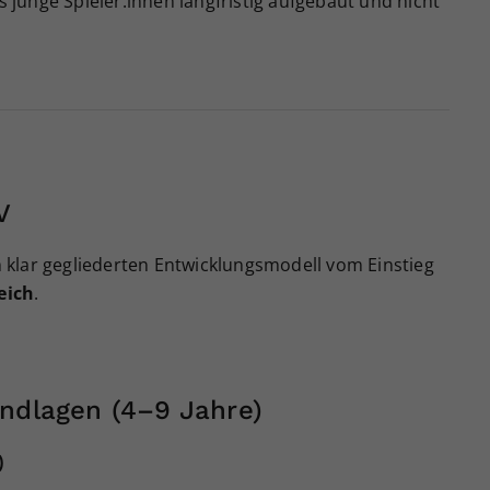
ss junge Spieler:innen langfristig aufgebaut und nicht
Zweck
generierte ID, für die historische Speicherung
Ihrer vorgenommen Einstellungen, falls der
Webseiten-Betreiber dies eingestellt hat.
V
klar gegliederten Entwicklungsmodell vom Einstieg
eich
.
undlagen (4–9 Jahre)
)