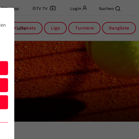
ÖTV App
ÖTV TV
Login
Suchen
den
Über uns
DC-Tickets
Liga
Turniere
Rangliste