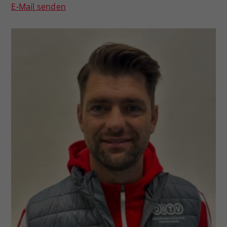
E-Mail senden
Dieser Wert speichert Ihre Consent-
Einstellungen. Unter anderem eine
zufällig generierte ID, für die
Zweck
historische Speicherung Ihrer
vorgenommen Einstellungen, falls der
Webseiten-Betreiber dies eingestellt
hat.