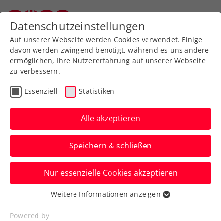
Datenschutzeinstellungen
Oberösterreichischer Tennisverband
Auf unserer Webseite werden Cookies verwendet. Einige
davon werden zwingend benötigt, während es uns andere
ermöglichen, Ihre Nutzererfahrung auf unserer Webseite
zu verbessern.
Kids-Ansprechpartner
Essenziell
Statistiken
Alle akzeptieren
Speichern & schließen
Nur essenzielle Cookies akzeptieren
Weitere Informationen anzeigen
Ansprechpartner Kids-Tennis im
Essenziell
OÖTV
Essenzielle Cookies werden für grundlegende
Powered by