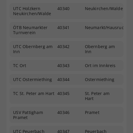
UTC Holzkern
40340
Neukirchen/Walde
Neukirchen/Walde
ÖTB Neumarkter
40341
Neumarkt/Hausruck
Turnverein
UTC Obernberg am
40342
Obernberg am
Inn
Inn
TC Ort
40343
Ort im Innkreis
UTC Ostermiething
40344
Ostermiething
TC St. Peter am Hart
40345
St. Peter am
Hart
USV Pattigham
40346
Pramet
Pramet
UTC Peuerbach
40347
Peuerbach