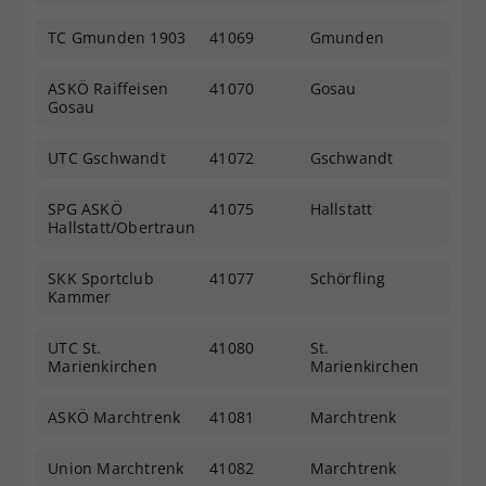
TC Gmunden 1903
41069
Gmunden
ASKÖ Raiffeisen
41070
Gosau
Gosau
UTC Gschwandt
41072
Gschwandt
SPG ASKÖ
41075
Hallstatt
Hallstatt/Obertraun
SKK Sportclub
41077
Schörfling
Kammer
UTC St.
41080
St.
Marienkirchen
Marienkirchen
ASKÖ Marchtrenk
41081
Marchtrenk
Union Marchtrenk
41082
Marchtrenk