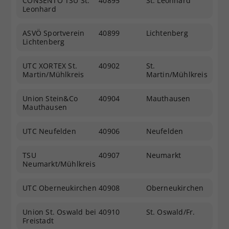
CONSENTO TSU St.
40895
St. Leonhard
Leonhard
ASVÖ Sportverein
40899
Lichtenberg
Lichtenberg
UTC XORTEX St.
40902
St.
Martin/Mühlkreis
Martin/Mühlkreis
Union Stein&Co
40904
Mauthausen
Mauthausen
UTC Neufelden
40906
Neufelden
TSU
40907
Neumarkt
Neumarkt/Mühlkreis
UTC Oberneukirchen
40908
Oberneukirchen
Union St. Oswald bei
40910
St. Oswald/Fr.
Freistadt