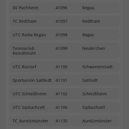
SV Puchheim
41096
Regau
TC Redlham
41097
Redlham
UTC Raika Regau
41098
Regau
Tennisclub
41099
Neukirchen
Reindlmühl
UTC Rüstorf
41100
Schwanenstadt
Sportunion Sattledt
41101
Sattledt
UTC Schleißheim
41102
Schleißheim
UTC Sipbachzell
41106
Sipbachzell
TC Aurolzmünster
41135
Aurolzmünster