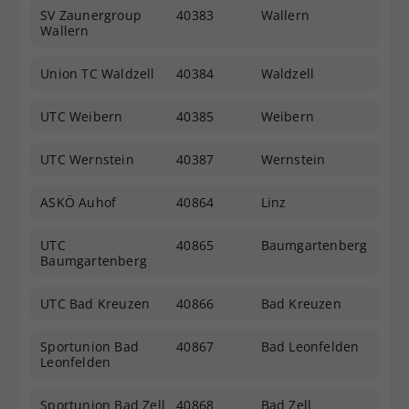
SV Zaunergroup
40383
Wallern
Wallern
Union TC Waldzell
40384
Waldzell
UTC Weibern
40385
Weibern
UTC Wernstein
40387
Wernstein
ASKÖ Auhof
40864
Linz
UTC
40865
Baumgartenberg
Baumgartenberg
UTC Bad Kreuzen
40866
Bad Kreuzen
Sportunion Bad
40867
Bad Leonfelden
Leonfelden
Sportunion Bad Zell
40868
Bad Zell