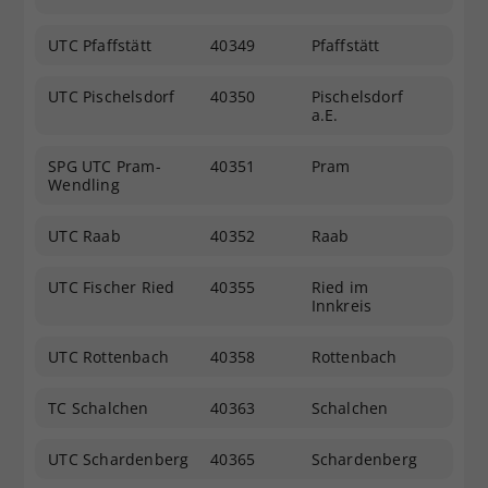
UTC Pfaffstätt
40349
Pfaffstätt
UTC Pischelsdorf
40350
Pischelsdorf
a.E.
SPG UTC Pram-
40351
Pram
Wendling
UTC Raab
40352
Raab
UTC Fischer Ried
40355
Ried im
Innkreis
UTC Rottenbach
40358
Rottenbach
TC Schalchen
40363
Schalchen
UTC Schardenberg
40365
Schardenberg