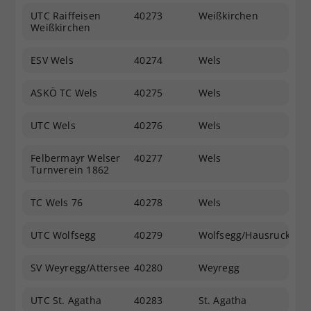
UTC Raiffeisen
40273
Weißkirchen
Weißkirchen
ESV Wels
40274
Wels
ASKÖ TC Wels
40275
Wels
UTC Wels
40276
Wels
Felbermayr Welser
40277
Wels
Turnverein 1862
TC Wels 76
40278
Wels
UTC Wolfsegg
40279
Wolfsegg/Hausruck
SV Weyregg/Attersee
40280
Weyregg
UTC St. Agatha
40283
St. Agatha