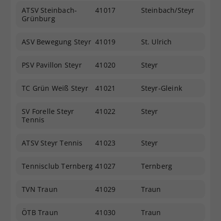
ATSV Steinbach-
41017
Steinbach/Steyr
Grünburg
ASV Bewegung Steyr
41019
St. Ulrich
PSV Pavillon Steyr
41020
Steyr
TC Grün Weiß Steyr
41021
Steyr-Gleink
SV Forelle Steyr
41022
Steyr
Tennis
ATSV Steyr Tennis
41023
Steyr
Tennisclub Ternberg
41027
Ternberg
TVN Traun
41029
Traun
ÖTB Traun
41030
Traun