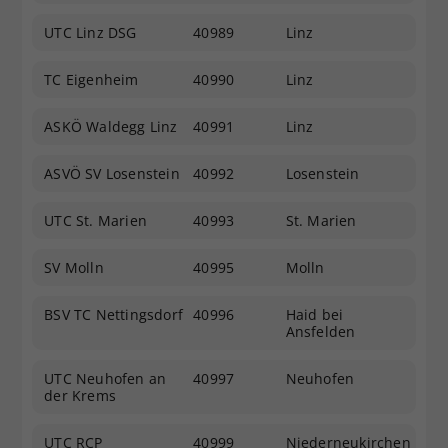
UTC Linz DSG
40989
Linz
TC Eigenheim
40990
Linz
ASKÖ Waldegg Linz
40991
Linz
ASVÖ SV Losenstein
40992
Losenstein
UTC St. Marien
40993
St. Marien
SV Molln
40995
Molln
BSV TC Nettingsdorf
40996
Haid bei
Ansfelden
UTC Neuhofen an
40997
Neuhofen
der Krems
UTC RCP
40999
Niederneukirchen