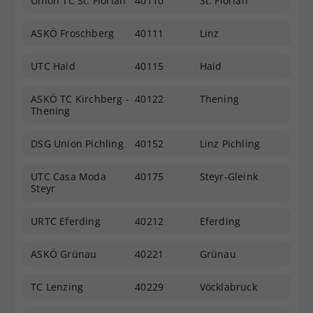
Union TC St. Florian
40110
St. Florian
ASKÖ Froschberg
40111
Linz
UTC Haid
40115
Haid
ASKÖ TC Kirchberg -
40122
Thening
Thening
DSG Union Pichling
40152
Linz Pichling
UTC Casa Moda
40175
Steyr-Gleink
Steyr
URTC Eferding
40212
Eferding
ASKÖ Grünau
40221
Grünau
TC Lenzing
40229
Vöcklabruck