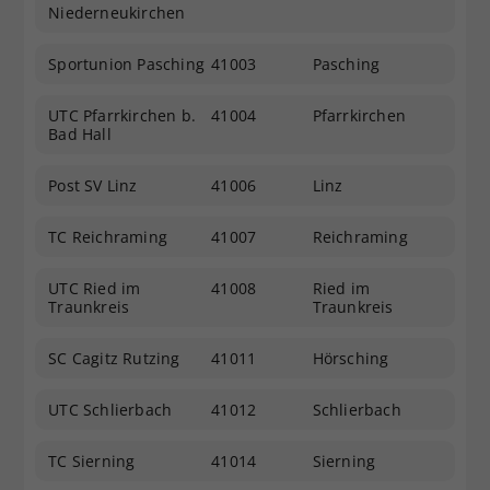
Niederneukirchen
Sportunion Pasching
41003
Pasching
UTC Pfarrkirchen b.
41004
Pfarrkirchen
Bad Hall
Post SV Linz
41006
Linz
TC Reichraming
41007
Reichraming
UTC Ried im
41008
Ried im
Traunkreis
Traunkreis
SC Cagitz Rutzing
41011
Hörsching
UTC Schlierbach
41012
Schlierbach
TC Sierning
41014
Sierning