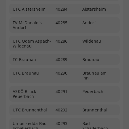
UTC Aistersheim
40284
Aistersheim
TV McDonald's
40285
Andorf
Andorf
UTC Odem Aspach-
40286
Wildenau
Wildenau
TC Braunau
40289
Braunau
UTC Braunau
40290
Braunau am
Inn
ASKÖ Bruck -
40291
Peuerbach
Peuerbach
UTC Brunnenthal
40292
Brunnenthal
Union sedda Bad
40293
Bad
Schallerbach
Schallerbach