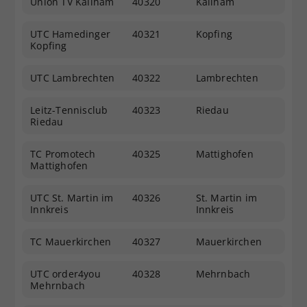
Union TV Kallham
40320
Kallham
UTC Hamedinger
40321
Kopfing
Kopfing
UTC Lambrechten
40322
Lambrechten
Leitz-Tennisclub
40323
Riedau
Riedau
TC Promotech
40325
Mattighofen
Mattighofen
UTC St. Martin im
40326
St. Martin im
Innkreis
Innkreis
TC Mauerkirchen
40327
Mauerkirchen
UTC order4you
40328
Mehrnbach
Mehrnbach