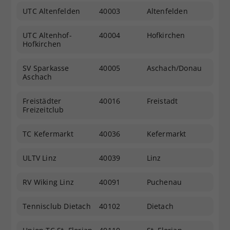
UTC Altenfelden
40003
Altenfelden
Dieser Wert speichert Ihre Consent-
Einstellungen. Unter anderem eine
zufällig generierte ID, für die
UTC Altenhof-
40004
Hofkirchen
Hofkirchen
Zweck
historische Speicherung Ihrer
vorgenommen Einstellungen, falls der
SV Sparkasse
40005
Aschach/Donau
Webseiten-Betreiber dies eingestellt
Aschach
hat.
Freistädter
40016
Freistadt
Freizeitclub
TC Kefermarkt
40036
Kefermarkt
ULTV Linz
40039
Linz
RV Wiking Linz
40091
Puchenau
Tennisclub Dietach
40102
Dietach