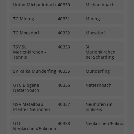
Union Michaelnbach
40330
Michaelnbach
TC Mining
40331
Mining
TC Moosdorf
40332
Moosdorf
TSV St.
40333
St.
Marienkirchen -
Marienkirchen
Tennis
bei Schärding
SV Raika Munderfing
40335
Munderfing
UTC Biogena
40336
Natternbach
Natternbach
USV Metallbau
40337
Neuhofen im
Pfeiffer Neuhofen
Innkreis
UTC
40338
Neukirchen/Enknach
Neukirchen/Enknach