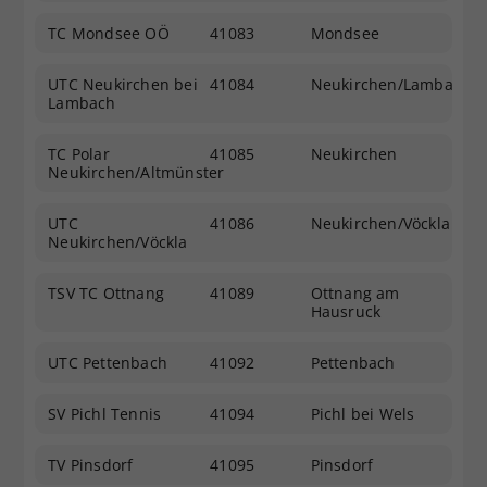
TC Mondsee OÖ
41083
Mondsee
UTC Neukirchen bei
41084
Neukirchen/Lambach
Lambach
TC Polar
41085
Neukirchen
Neukirchen/Altmünster
UTC
41086
Neukirchen/Vöckla
Neukirchen/Vöckla
TSV TC Ottnang
41089
Ottnang am
Hausruck
UTC Pettenbach
41092
Pettenbach
SV Pichl Tennis
41094
Pichl bei Wels
TV Pinsdorf
41095
Pinsdorf