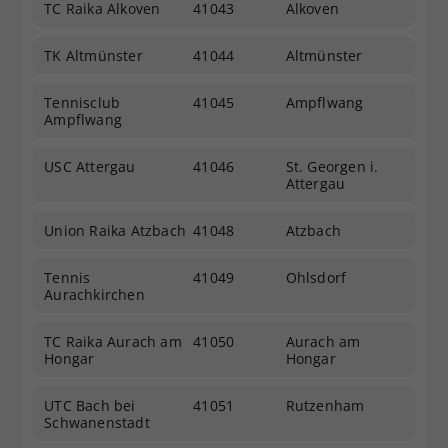
TC Raika Alkoven
41043
Alkoven
TK Altmünster
41044
Altmünster
Tennisclub
41045
Ampflwang
Ampflwang
USC Attergau
41046
St. Georgen i.
Attergau
Union Raika Atzbach
41048
Atzbach
Tennis
41049
Ohlsdorf
Aurachkirchen
TC Raika Aurach am
41050
Aurach am
Hongar
Hongar
UTC Bach bei
41051
Rutzenham
Schwanenstadt