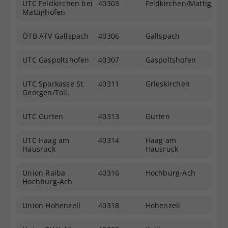
UTC Feldkirchen bei
40303
Feldkirchen/Mattigh.
Mattighofen
ÖTB ATV Gallspach
40306
Gallspach
UTC Gaspoltshofen
40307
Gaspoltshofen
UTC Sparkasse St.
40311
Grieskirchen
Georgen/Toll.
UTC Gurten
40313
Gurten
UTC Haag am
40314
Haag am
Hausruck
Hausruck
Union Raiba
40316
Hochburg-Ach
Hochburg-Ach
Union Hohenzell
40318
Hohenzell