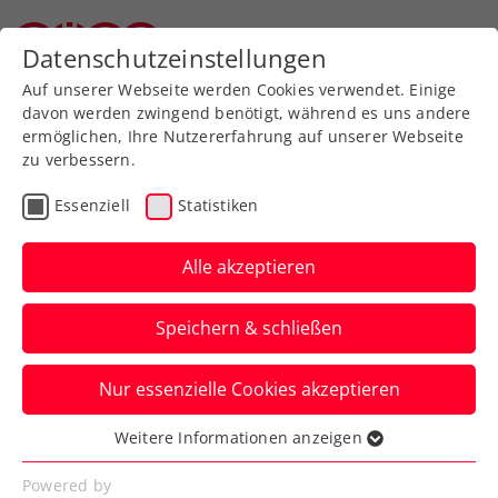
Datenschutzeinstellungen
Oberösterreichischer Tennisverband
Auf unserer Webseite werden Cookies verwendet. Einige
davon werden zwingend benötigt, während es uns andere
ermöglichen, Ihre Nutzererfahrung auf unserer Webseite
Region auswählen
zu verbessern.
Essenziell
Statistiken
BTV
KTV
NÖTV
OÖTV
Alle akzeptieren
STV
STTV
TTV
VTV
WTV
Speichern & schließen
Nur essenzielle Cookies akzeptieren
Weitere Informationen anzeigen
Essenziell
Essenzielle Cookies werden für grundlegende
Powered by
Suchen