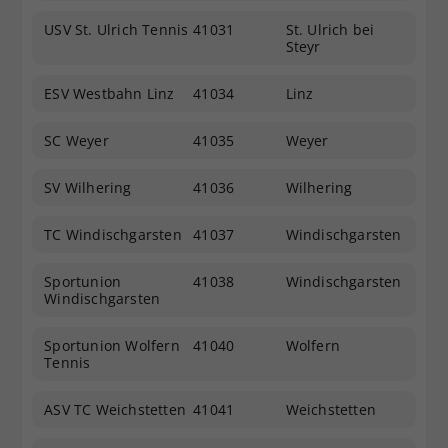
USV St. Ulrich Tennis
41031
St. Ulrich bei
Steyr
ESV Westbahn Linz
41034
Linz
SC Weyer
41035
Weyer
SV Wilhering
41036
Wilhering
TC Windischgarsten
41037
Windischgarsten
Sportunion
41038
Windischgarsten
Windischgarsten
Sportunion Wolfern
41040
Wolfern
Tennis
ASV TC Weichstetten
41041
Weichstetten