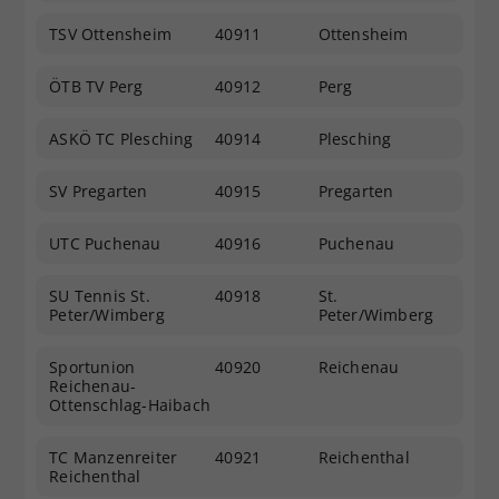
TSV Ottensheim
40911
Ottensheim
ÖTB TV Perg
40912
Perg
ASKÖ TC Plesching
40914
Plesching
SV Pregarten
40915
Pregarten
UTC Puchenau
40916
Puchenau
SU Tennis St.
40918
St.
Peter/Wimberg
Peter/Wimberg
Sportunion
40920
Reichenau
Reichenau-
Ottenschlag-Haibach
TC Manzenreiter
40921
Reichenthal
Reichenthal