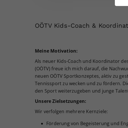
ei
OÖTV Kids-Coach & Koordinat
S
Meine Motivation:
Als neuer Kids-Coach und Koordinator de
(OÖTV) freue ich mich darauf, die Nachw
neuen OÖTV Sportkonzeptes, aktiv zu gest
Tennissport zu wecken und zu fördern. Die
den Sport weiterzugeben und junge Talen
Unsere Zielsetzungen:
Wir verfolgen mehrere Kernziele:
Förderung von Begeisterung und Engag