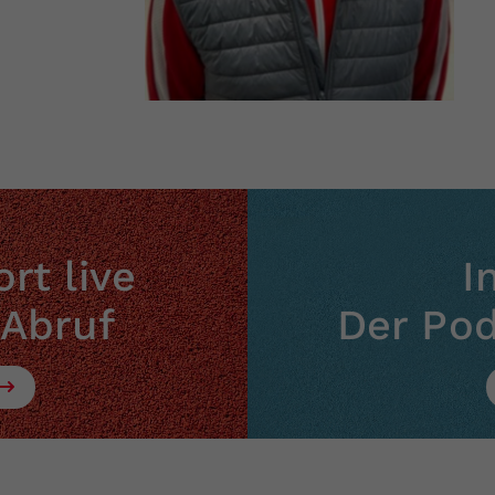
rt live
I
 Abruf
Der Po