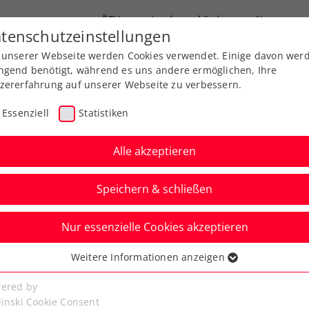
ÖTV
Landesverbände
News
tenschutzeinstellungen
 unserer Webseite werden Cookies verwendet. Einige davon wer
end-Leistungssport
Ausbildung
Services
ngend benötigt, während es uns andere ermöglichen, Ihre
zererfahrung auf unserer Webseite zu verbessern.
Essenziell
Statistiken
Alle akzeptieren
Speichern & schließen
Nur essenzielle Cookies akzeptieren
Weitere Informationen anzeigen
ssenziell
ader-Training
OÖTV ProKids
ProKids - Tra
senzielle Cookies werden für grundlegende Funktionen der
ered by
bseite benötigt. Dadurch ist gewährleistet, dass die Webseite
linski Cookie Consent