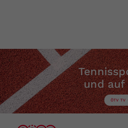
Tennisspo
und auf
ÖTV TV