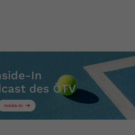
nside-In
dcast des ÖTV
Inside-In