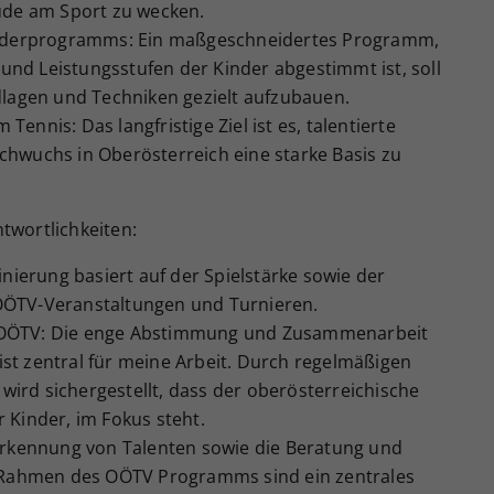
Zweck
generierte ID, für die historische Speicherung
ude am Sport zu wecken.
Ihrer vorgenommen Einstellungen, falls der
Förderprogramms: Ein maßgeschneidertes Programm,
Webseiten-Betreiber dies eingestellt hat.
 und Leistungsstufen der Kinder abgestimmt ist, soll
dlagen und Techniken gezielt aufzubauen.
nnis: Das langfristige Ziel ist es, talentierte
hwuchs in Oberösterreich eine starke Basis zu
twortlichkeiten:
erung basiert auf der Spielstärke sowie der
OÖTV-Veranstaltungen und Turnieren.
 OÖTV: Die enge Abstimmung und Zusammenarbeit
t zentral für meine Arbeit. Durch regelmäßigen
rd sichergestellt, dass der oberösterreichische
 Kinder, im Fokus steht.
Erkennung von Talenten sowie die Beratung und
m Rahmen des OÖTV Programms sind ein zentrales