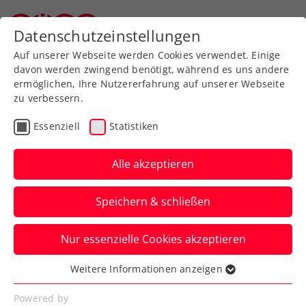
Zurück zur Newsübersicht
Datenschutzeinstellungen
Oberösterreichischer Tennisverband
Auf unserer Webseite werden Cookies verwendet. Einige
davon werden zwingend benötigt, während es uns andere
ermöglichen, Ihre Nutzererfahrung auf unserer Webseite
zu verbessern.
Turniere
WTA
Essenziell
Statistiken
Upper Austria Ladies
Linz: Vondrousová gibt
Alle akzeptieren
sich die Ehre
Speichern & schließen
Damit schlägt auch eine Wimbledon-
Nur essenzielle Cookies akzeptieren
Gewinnerin beim WTA-500-Turnier in
Oberösterreich auf.
Weitere Informationen anzeigen
Essenziell
Verfasst von: Presseaussendung / Redaktion, 12.01.2025
Essenzielle Cookies werden für grundlegende
Powered by