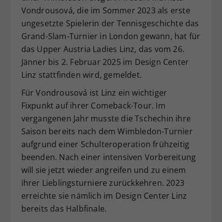
Vondrousová, die im Sommer 2023 als erste
Dieser Wert speichert Ihre Consent-
ungesetzte Spielerin der Tennisgeschichte das
Einstellungen. Unter anderem eine
zufällig generierte ID, für die
Grand-Slam-Turnier in London gewann, hat für
Zweck
historische Speicherung Ihrer
das Upper Austria Ladies Linz, das vom 26.
vorgenommen Einstellungen, falls der
Jänner bis 2. Februar 2025 im Design Center
Webseiten-Betreiber dies eingestellt
Linz stattfinden wird, gemeldet.
hat.
Für Vondrousová ist Linz ein wichtiger
Fixpunkt auf ihrer Comeback-Tour. Im
vergangenen Jahr musste die Tschechin ihre
Saison bereits nach dem Wimbledon-Turnier
aufgrund einer Schulteroperation frühzeitig
beenden. Nach einer intensiven Vorbereitung
will sie jetzt wieder angreifen und zu einem
ihrer Lieblingsturniere zurückkehren. 2023
erreichte sie nämlich im Design Center Linz
bereits das Halbfinale.