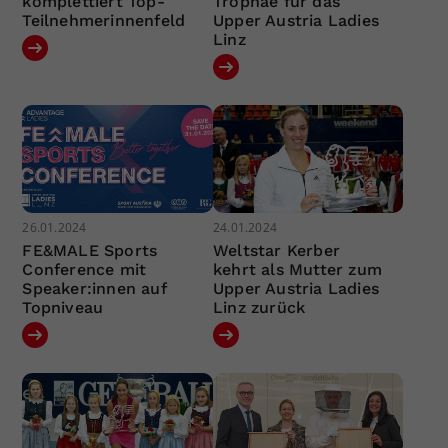
komplettiert Top-
Trophäe für das
Teilnehmerinnenfeld
Upper Austria Ladies
Linz
26.01.2024
24.01.2024
FE&MALE Sports
Weltstar Kerber
Conference mit
kehrt als Mutter zum
Speaker:innen auf
Upper Austria Ladies
Topniveau
Linz zurück