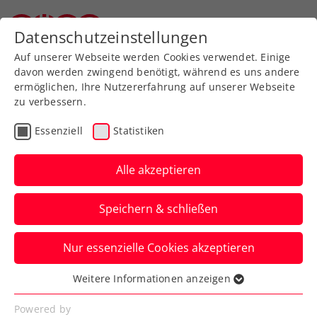
Zurück zur Newsübersicht
Datenschutzeinstellungen
Oberösterreichischer Tennisverband
Auf unserer Webseite werden Cookies verwendet. Einige
davon werden zwingend benötigt, während es uns andere
ermöglichen, Ihre Nutzererfahrung auf unserer Webseite
zu verbessern.
Turniere
WTA
Essenziell
Statistiken
Neuerliche Auszeichnung
für Upper Austria Ladies
Alle akzeptieren
Linz
Speichern & schließen
Das WTA-500-Turnier wird von Green
Nur essenzielle Cookies akzeptieren
Events Austria in der Kategorie
Sportveranstaltungen geehrt.
Weitere Informationen anzeigen
Essenziell
Verfasst von: Presseaussendung / Redaktion, 12.06.2024
Essenzielle Cookies werden für grundlegende
Powered by