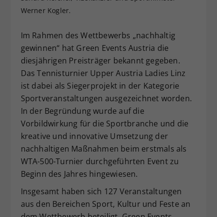
Werner Kogler.
Dieser Wert speichert Ihre Consent-
Einstellungen. Unter anderem eine
zufällig generierte ID, für die
Im Rahmen des Wettbewerbs „nachhaltig
Zweck
historische Speicherung Ihrer
gewinnen“ hat Green Events Austria die
vorgenommen Einstellungen, falls der
diesjährigen Preisträger bekannt gegeben.
Webseiten-Betreiber dies eingestellt
Das Tennisturnier Upper Austria Ladies Linz
hat.
ist dabei als Siegerprojekt in der Kategorie
Sportveranstaltungen ausgezeichnet worden.
In der Begründung wurde auf die
Vorbildwirkung für die Sportbranche und die
kreative und innovative Umsetzung der
nachhaltigen Maßnahmen beim erstmals als
WTA-500-Turnier durchgeführten Event zu
Beginn des Jahres hingewiesen.
Insgesamt haben sich 127 Veranstaltungen
aus den Bereichen Sport, Kultur und Feste an
dem Wettbewerb beteiligt. Green Events