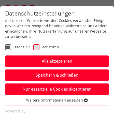
Zurück zur Newsübersicht
Datenschutzeinstellungen
Oberösterreichischer Tennisverband
Auf unserer Webseite werden Cookies verwendet. Einige
davon werden zwingend benötigt, während es uns andere
ermöglichen, Ihre Nutzererfahrung auf unserer Webseite
zu verbessern.
WTA
Turniere
Essenziell
Statistiken
Upper Austria Ladies Linz
mit spektakulärem
Alle akzeptieren
Spielerinnenfeld
Speichern & schließen
Die Linzer WTA-Sandplatzpremiere kann
Nur essenzielle Cookies akzeptieren
unter anderen mit vier Ex-Grand-Slam-
Siegerinnen aufwarten.
Weitere Informationen anzeigen
Essenziell
Verfasst von: Presseaussendung / Redaktion, 11.03.2026
Essenzielle Cookies werden für grundlegende
Powered by