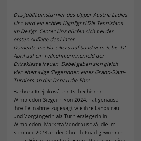
Dieser Wert speichert Ihre Consent-
Das Jubiläumsturnier des Upper Austria Ladies
Einstellungen. Unter anderem eine
zufällig generierte ID, für die
Linz wird ein echtes Highlight! Die Tennisfans
Zweck
historische Speicherung Ihrer
im Design Center Linz dürfen sich bei der
vorgenommen Einstellungen, falls der
ersten Auflage des Linzer
Webseiten-Betreiber dies eingestellt
Damentennisklassikers auf Sand vom 5. bis 12.
hat.
April auf ein Teilnehmerinnenfeld der
Extraklasse freuen. Dabei geben sich gleich
vier ehemalige Siegerinnen eines Grand-Slam-
Turniers an der Donau die Ehre.
Barbora Krejcíková, die tschechische
Wimbledon-Siegerin von 2024, hat genauso
ihre Teilnahme zugesagt wie ihre Landsfrau
und Vorgängerin als Turniersiegerin in
Wimbledon, Markéta Vondrousová, die im
Sommer 2023 an der Church Road gewonnen
hatte. Hinzu kommt mit Emma Raducanu eine