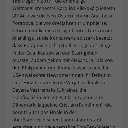
Titelträgerin 2017), die ehemalige
Weltranglistenerste Karolína Plísková (Siegerin
2014) sowie die Neo-Österreicherin Anastasia
Potapova, die vor drei Jahren triumphierte,
kehren nämlich ins Design Center Linz zurück.
Allerdings ist die Konkurrenz so stark besetzt,
dass Potapova nach aktueller Lage der Dinge
in der Qualifikation an den Start gehen
müsste. Zudem geben mit Alexandra Eala von
den Philippinen und Emma Navarro aus den
USA zwei echte Newcomerinnen ihr Debüt in
Linz. Hinzu kommen die Vorjahresfinalistin
Dayana Yastremska (Ukraine), die
Halbfinalistin von 2025, Clara Tauson aus
Dänemark, Jaqueline Cristian (Rumänien), die
bereits 2021 das Finale in der
oberösterreichischen Landeshauptstadt
erreichte, und die ehemalige Top-Ten-Spielerin