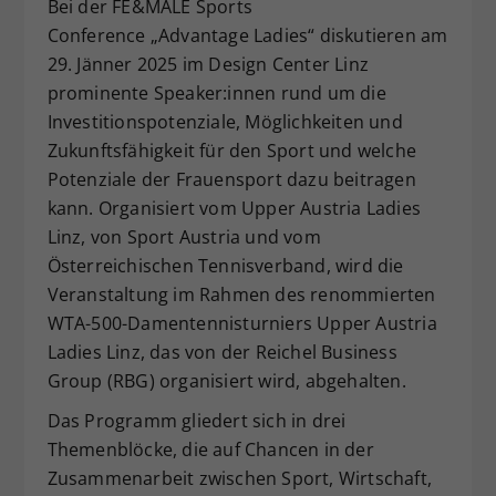
Bei der FE&MALE Sports
Dieser Wert speichert Ihre Consent-
Conference „Advantage Ladies“ diskutieren am
Einstellungen. Unter anderem eine
29. Jänner 2025 im Design Center Linz
zufällig generierte ID, für die
prominente Speaker:innen rund um die
Zweck
historische Speicherung Ihrer
Investitionspotenziale, Möglichkeiten und
vorgenommen Einstellungen, falls der
Webseiten-Betreiber dies eingestellt
Zukunftsfähigkeit für den Sport und welche
hat.
Potenziale der Frauensport dazu beitragen
kann. Organisiert vom Upper Austria Ladies
Linz, von Sport Austria und vom
Österreichischen Tennisverband, wird die
Veranstaltung im Rahmen des renommierten
WTA-500-Damentennisturniers Upper Austria
Ladies Linz, das von der Reichel Business
Group (RBG) organisiert wird, abgehalten.
Das Programm gliedert sich in drei
Themenblöcke, die auf Chancen in der
Zusammenarbeit zwischen Sport, Wirtschaft,