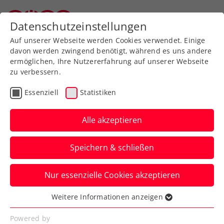
Zurück zur Newsübersicht
Datenschutzeinstellungen
Oberösterreichischer Tennisverband
Auf unserer Webseite werden Cookies verwendet. Einige
davon werden zwingend benötigt, während es uns andere
ermöglichen, Ihre Nutzererfahrung auf unserer Webseite
zu verbessern.
WTA
Ausbildung
Turniere
Essenziell
Statistiken
Verbands-Info
Alle akzeptieren
Die 3. FE&MALE Sports
Speichern & schließen
Conference setzt auf
Frauen- & Männerpower
Nur essenzielle Cookies akzeptieren
Kollaborationen, Perspektiven und
Weitere Informationen anzeigen
Essenziell
Visionen stehen bei „Advantage Ladies“
Essenzielle Cookies werden für grundlegende
Powered by
2025 in Linz im Vordergrund.