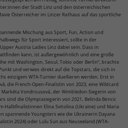
er:innen der Stadt Linz und den österreichischen
avie Österreicher im Linzer Rathaus auf das sportliche
 spannende Mischung aus Sport, Fun, Action und
albwegs für Sport interessiert, sollte in der
er Austria Ladies Linz dabei sein. Dass in
attfinden kann, ist außergewöhnlich und eine große
ihe mit Washington, Seoul, Tokio oder Berlin“, brachte
Punkt und verwies direkt auf die Topstars, die sich in
s einzigem WTA-Turnier duellieren werden. Erst in
á, die French-Open-Finalistin von 2023, eine Wildcard
h Markéta Vondrousová, der Wimbledon-Siegerin von
ars sind die Olympiasiegerin von 2021, Belinda Bencic
-Halbfinalistinnen Elina Svitolina (Ukraine) und Maria
en spannende Youngsters wie die Ukrainerin Dayana
alistin 2024) oder Lulu Sun aus Neuseeland (WTA-