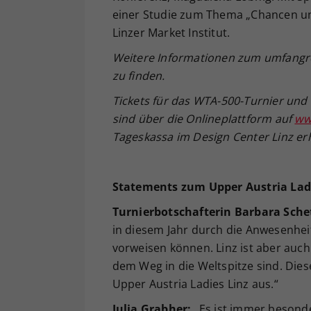
einer Studie zum Thema „Chancen un
Linzer Market Institut.
Weitere Informationen zum umfang
zu finden.
Tickets f
ür das WTA-500-Turnier und 
sind
über die Onlineplattform auf
www
Tageskassa
im Design Center Linz er
Statements zum Upper Austria Ladi
Turnierbotschafterin Barbara Schet
in diesem Jahr durch die Anwesenheit
vorweisen können. Linz ist aber auch
dem Weg in die Weltspitze sind. Di
Upper Austria Ladies Linz aus.“
Julia Grabher:
„Es ist immer besonder