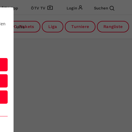
ÖTV App
ÖTV TV
Login
Suchen
den
Über uns
DC-Tickets
Liga
Turniere
Rangliste