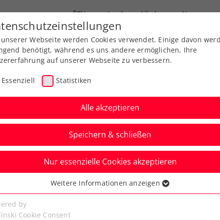
ÖTV
Landesverbände
News
tenschutzeinstellungen
 unserer Webseite werden Cookies verwendet. Einige davon wer
end-Leistungssport
Ausbildung
Services
ngend benötigt, während es uns andere ermöglichen, Ihre
zererfahrung auf unserer Webseite zu verbessern.
Essenziell
Statistiken
Alle akzeptieren
Speichern & schließen
Nur essenzielle Cookies akzeptieren
 für den sportlichen
Weitere Informationen anzeigen
ssenziell
 Jahres
senzielle Cookies werden für grundlegende Funktionen der
ered by
bseite benötigt. Dadurch ist gewährleistet, dass die Webseite
linski Cookie Consent