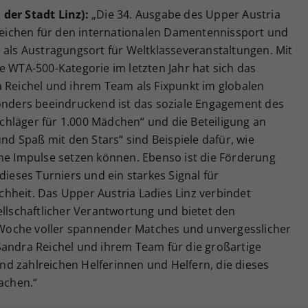
der Stadt Linz):
„Die 34. Ausgabe des Upper Austria
 Zeichen für den internationalen Damentennissport und
 als Austragungsort für Weltklasseveranstaltungen. Mit
e WTA-500-Kategorie im letzten Jahr hat sich das
a Reichel und ihrem Team als Fixpunkt im globalen
sonders beeindruckend ist das soziale Engagement des
sschläger für 1.000 Mädchen“ und die Beteiligung an
und Spaß mit den Stars“ sind Beispiele dafür, wie
che Impulse setzen können. Ebenso ist die Förderung
dieses Turniers und ein starkes Signal für
hheit. Das Upper Austria Ladies Linz verbindet
ellschaftlicher Verantwortung und bietet den
Woche voller spannender Matches und unvergesslicher
Sandra Reichel und ihrem Team für die großartige
d zahlreichen Helferinnen und Helfern, die dieses
machen.“