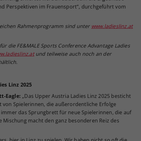
d Perspektiven im Frauensport“, durchgeführt vom
reichen Rahmenprogramm sind unter
www.ladieslinz.at
f
ür die FE&MALE Sports Conference Advantage Ladies
.ladieslinz.at
und teilweise auch noch an der
h
ältlich.
es Linz 2025
t-Eagle:
„Das Upper Austria Ladies Linz 2025 besticht
 von Spielerinnen, die außerordentliche Erfolge
 immer das Sprungbrett für neue Spielerinnen, die auf
ese Mischung macht den ganz besonderen Reiz des
s, hier in Linz zu spielen. Wir haben nicht so oft die