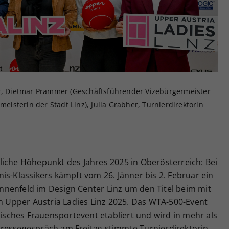
Zweck
generierte ID, für die historische Speicherung
Ihrer vorgenommen Einstellungen, falls der
Webseiten-Betreiber dies eingestellt hat.
er, Dietmar Prammer (Geschäftsführender Vizebürgermeister
meisterin der Stadt Linz), Julia Grabher, Turnierdirektorin
liche Höhepunkt des Jahres 2025 in Oberösterreich: Bei
is-Klassikers kämpft vom 26. Jänner bis 2. Februar ein
nenfeld im Design Center Linz um den Titel beim mit
en Upper Austria Ladies Linz 2025. Das WTA-500-Event
hisches Frauensportevent etabliert und wird in mehr als
ressegespräch am Freitag stimmte Turnierdirektorin