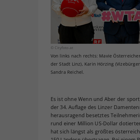
© Cityfoto.at
Von links nach rechts: Mavie Österreich
der Stadt Linz), Karin Hörzing (Vizebürger
Sandra Reichel.
Es ist ohne Wenn und Aber der sport
der 34. Auflage des Linzer Damentenn
herausragend besetztes Teilnehmerin
rund einer Million US-Dollar dotiert
hat sich längst als größtes österreic
150 Ländern übertragen. Bei einem P