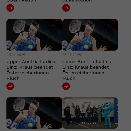
26.01.2025
26.01.2025
Upper Austria Ladies
Upper Austria Ladies
Linz: Kraus beendet
Linz: Kraus beendet
Österreicherinnen-
Österreicherinnen-
Fluch
Fluch