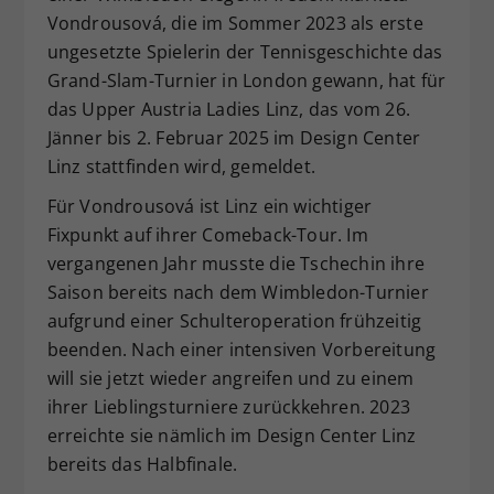
Vondrousová, die im Sommer 2023 als erste
Dieser Wert speichert Ihre Consent-
ungesetzte Spielerin der Tennisgeschichte das
Einstellungen. Unter anderem eine
zufällig generierte ID, für die
Grand-Slam-Turnier in London gewann, hat für
Zweck
historische Speicherung Ihrer
das Upper Austria Ladies Linz, das vom 26.
vorgenommen Einstellungen, falls der
Jänner bis 2. Februar 2025 im Design Center
Webseiten-Betreiber dies eingestellt
Linz stattfinden wird, gemeldet.
hat.
Für Vondrousová ist Linz ein wichtiger
Fixpunkt auf ihrer Comeback-Tour. Im
vergangenen Jahr musste die Tschechin ihre
Saison bereits nach dem Wimbledon-Turnier
aufgrund einer Schulteroperation frühzeitig
beenden. Nach einer intensiven Vorbereitung
will sie jetzt wieder angreifen und zu einem
ihrer Lieblingsturniere zurückkehren. 2023
erreichte sie nämlich im Design Center Linz
bereits das Halbfinale.