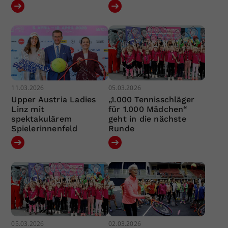
11.03.2026
05.03.2026
Upper Austria Ladies
„1.000 Tennisschläger
Linz mit
für 1.000 Mädchen“
spektakulärem
geht in die nächste
Spielerinnenfeld
Runde
05.03.2026
02.03.2026