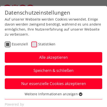
Zurück zur Newsübersicht
Datenschutzeinstellungen
Oberösterreichischer Tennisverband
Auf unserer Webseite werden Cookies verwendet. Einige
davon werden zwingend benötigt, während es uns andere
ermöglichen, Ihre Nutzererfahrung auf unserer Webseite
zu verbessern.
Turniere
WTA
Essenziell
Statistiken
Upper Austria Ladies
Linz: Vondrousová gibt
Alle akzeptieren
sich die Ehre
Speichern & schließen
Damit schlägt auch eine Wimbledon-
Nur essenzielle Cookies akzeptieren
Gewinnerin beim WTA-500-Turnier in
Oberösterreich auf.
Weitere Informationen anzeigen
Essenziell
Verfasst von: Presseaussendung / Redaktion, 12.01.2025
Essenzielle Cookies werden für grundlegende
Powered by