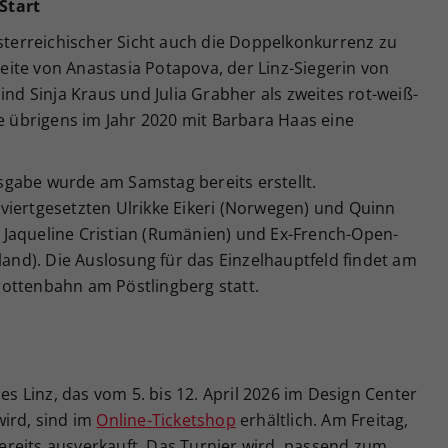
Start
österreichischer Sicht auch die Doppelkonkurrenz zu
 Seite von Anastasia Potapova, der Linz-Siegerin von
ind Sinja Kraus und Julia Grabher als zweites rot-weiß-
te übrigens im Jahr 2020 mit Barbara Haas eine
gabe wurde am Samstag bereits erstellt.
viertgesetzten Ulrikke Eikeri (Norwegen) und Quinn
Jaqueline Cristian (Rumänien) und Ex-French-Open-
land). Die Auslosung für das Einzelhauptfeld findet am
ottenbahn am Pöstlingberg statt.
ies Linz, das vom 5. bis 12. April 2026 im Design Center
wird, sind im
Online-Ticketshop
erhältlich. Am Freitag,
 bereits ausverkauft. Das Turnier wird, passend zum