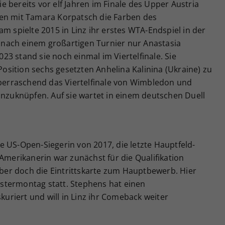
 bereits vor elf Jahren im Finale des Upper Austria
men mit Tamara Korpatsch die Farben des
m spielte 2015 in Linz ihr erstes WTA-Endspiel in der
nach einem großartigen Turnier nur Anastasia
3 stand sie noch einmal im Viertelfinale. Sie
sition sechs gesetzten Anhelina Kalinina (Ukraine) zu
 überraschend das Viertelfinale von Wimbledon und
anzuknüpfen. Auf sie wartet in einem deutschen Duell
 US-Open-Siegerin von 2017, die letzte Hauptfeld-
-Amerikanerin war zunächst für die Qualifikation
er doch die Eintrittskarte zum Hauptbewerb. Hier
stermontag statt. Stephens hat einen
riert und will in Linz ihr Comeback weiter