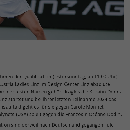
Zweck
generierte ID, für die historische Speicherung
Ihrer vorgenommen Einstellungen, falls der
Webseiten-Betreiber dies eingestellt hat.
r
ahmen der Qualifikation (Ostersonntag, ab 11:00 Uhr)
ustria Ladies Linz im Design Center Linz absolute
rominentesten Namen gehört fraglos die Kroatin Donna
Linz startet und bei ihrer letzten Teilnahme 2024 das
ionsauftakt geht es für sie gegen Carole Monnet
Volynets (USA) spielt gegen die Französin Océane Dodin.
kation sind derweil nach Deutschland gegangen. Jule