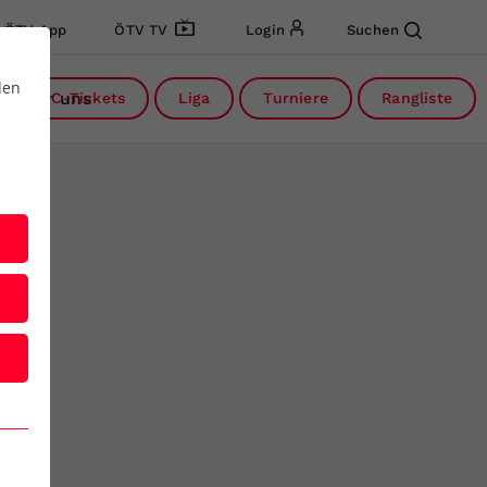
ÖTV App
ÖTV TV
Login
Suchen
den
Über uns
DC-Tickets
Liga
Turniere
Rangliste