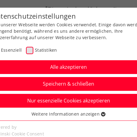
ÖTV
Landesverbände
News
tenschutzeinstellungen
 unserer Webseite werden Cookies verwendet. Einige davon wer
end-Leistungssport
Ausbildung
Services
ngend benötigt, während es uns andere ermöglichen, Ihre
zererfahrung auf unserer Webseite zu verbessern.
Essenziell
Statistiken
Alle akzeptieren
Speichern & schließen
Nur essenzielle Cookies akzeptieren
adies Linz:
Weitere Informationen anzeigen
ssenziell
mit Stammgast Vekic
senzielle Cookies werden für grundlegende Funktionen der
ered by
bseite benötigt. Dadurch ist gewährleistet, dass die Webseite
linski Cookie Consent