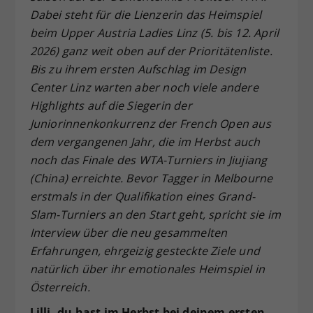
Dabei steht für die Lienzerin das Heimspiel
Dieser Wert speichert Ihre Consent-
beim Upper Austria Ladies Linz (5. bis 12. April
Einstellungen. Unter anderem eine
zufällig generierte ID, für die
2026) ganz weit oben auf der Prioritätenliste.
Zweck
historische Speicherung Ihrer
Bis zu ihrem ersten Aufschlag im Design
vorgenommen Einstellungen, falls der
Center Linz warten aber noch viele andere
Webseiten-Betreiber dies eingestellt
Highlights auf die Siegerin der
hat.
Juniorinnenkonkurrenz der French Open aus
dem vergangenen Jahr, die im Herbst auch
noch das Finale des WTA-Turniers in Jiujiang
(China) erreichte. Bevor Tagger in Melbourne
erstmals in der Qualifikation eines Grand-
Slam-Turniers an den Start geht, spricht sie im
Interview über die neu gesammelten
Erfahrungen, ehrgeizig gesteckte Ziele und
natürlich über ihr emotionales Heimspiel in
Österreich.
Lilli, du hast im Herbst bei deinem ersten