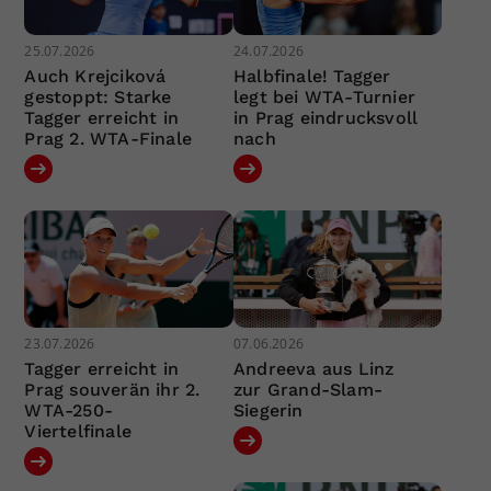
25.07.2026
24.07.2026
Auch Krejciková
Halbfinale! Tagger
gestoppt: Starke
legt bei WTA-Turnier
Tagger erreicht in
in Prag eindrucksvoll
Prag 2. WTA-Finale
nach
23.07.2026
07.06.2026
Tagger erreicht in
Andreeva aus Linz
Prag souverän ihr 2.
zur Grand-Slam-
WTA-250-
Siegerin
Viertelfinale