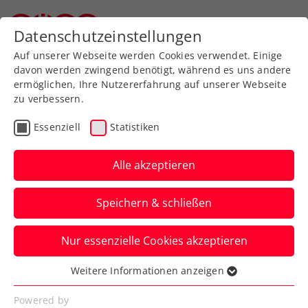
Zurück zur Newsübersicht
Datenschutzeinstellungen
Oberösterreichischer Tennisverband
Auf unserer Webseite werden Cookies verwendet. Einige
davon werden zwingend benötigt, während es uns andere
ermöglichen, Ihre Nutzererfahrung auf unserer Webseite
zu verbessern.
WTA
Turniere
Essenziell
Statistiken
Tagger: „Ich kann es
kaum erwarten, in Linz
Alle akzeptieren
zu spielen“
Speichern & schließen
Österreichs Youngster blickt voller
Nur essenzielle Cookies akzeptieren
Vorfreude aufs Heimspiel beim Upper
Austria Ladies Linz.
Weitere Informationen anzeigen
Essenziell
Verfasst von: Presseaussendung / Redaktion, 07.01.2026
Essenzielle Cookies werden für grundlegende
Powered by