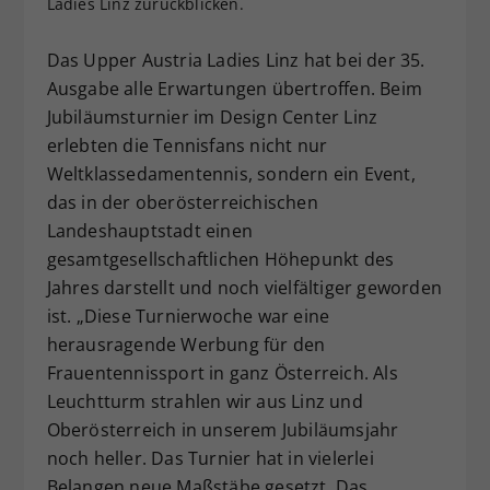
Ladies Linz zurückblicken.
Dieser Wert speichert Ihre Consent-
Einstellungen. Unter anderem eine
Das Upper Austria Ladies Linz hat bei der 35.
zufällig generierte ID, für die
Ausgabe alle Erwartungen übertroffen. Beim
Zweck
historische Speicherung Ihrer
Jubiläumsturnier im Design Center Linz
vorgenommen Einstellungen, falls der
erlebten die Tennisfans nicht nur
Webseiten-Betreiber dies eingestellt
hat.
Weltklassedamentennis, sondern ein Event,
das in der oberösterreichischen
Landeshauptstadt einen
gesamtgesellschaftlichen Höhepunkt des
Jahres darstellt und noch vielfältiger geworden
ist. „Diese Turnierwoche war eine
herausragende Werbung für den
Frauentennissport in ganz Österreich. Als
Leuchtturm strahlen wir aus Linz und
Oberösterreich in unserem Jubiläumsjahr
noch heller. Das Turnier hat in vielerlei
Belangen neue Maßstäbe gesetzt. Das