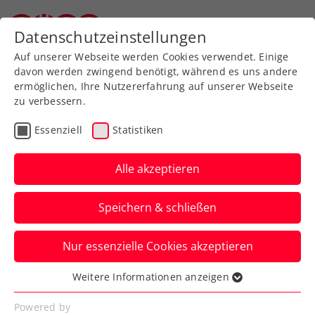
Zurück zur Newsübersicht
Datenschutzeinstellungen
Oberösterreichischer Tennisverband
Auf unserer Webseite werden Cookies verwendet. Einige
davon werden zwingend benötigt, während es uns andere
ermöglichen, Ihre Nutzererfahrung auf unserer Webseite
zu verbessern.
WTA
Turniere
Essenziell
Statistiken
Upper Austria Ladies
Linz: Begeisterndes
Alle akzeptieren
Jubiläum setzt neue
Speichern & schließen
Maßstäbe
Nur essenzielle Cookies akzeptieren
Großes Tennis, große Gefühle beim WTA-
500-Turnier in Oberösterreichs
Weitere Informationen anzeigen
Essenziell
Landeshauptstadt.
Essenzielle Cookies werden für grundlegende
Powered by