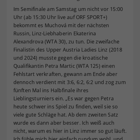
Im Semifinale am Samstag um nicht vor 15:00
Uhr (ab 15:30 Uhr live auf ORF SPORT+)
bekommt es Muchová mit der nächsten
Russin, Linz-Liebhaberin Ekaterina
Alexandrova (WTA 30), zu tun. Die zweifache
Finalistin des Upper Austria Ladies Linz (2018
und 2024) musste gegen die kroatische
Qualifikantin Petra Martic (WTA 125) einen
Fehlstart verkraften, gewann am Ende aber
dennoch verdient mit 3:6, 6:2, 6:2 und zog zum
fünften Mal ins Halbfinale ihres
Lieblingsturniers ein. „Es war gegen Petra
heute schwer ins Spiel zu finden, weil sie so
viele gute Schläge hat. Ab dem zweiten Satz
wurde es dann aber besser. Ich weiß auch
nicht, warum es hier in Linz immer so gut läuft.
Ich fühle mich hier einfach rundum wohl, und