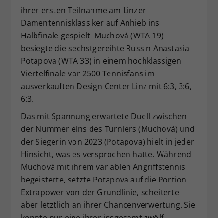
ihrer ersten Teilnahme am Linzer
Dieser Wert speichert Ihre Consent-
Damentennisklassiker auf Anhieb ins
Einstellungen. Unter anderem eine
zufällig generierte ID, für die
Halbfinale gespielt. Muchová (WTA 19)
Zweck
historische Speicherung Ihrer
besiegte die sechstgereihte Russin Anastasia
vorgenommen Einstellungen, falls der
Potapova (WTA 33) in einem hochklassigen
Webseiten-Betreiber dies eingestellt
Viertelfinale vor 2500 Tennisfans im
hat.
ausverkauften Design Center Linz mit 6:3, 3:6,
6:3.
Das mit Spannung erwartete Duell zwischen
der Nummer eins des Turniers (Muchová) und
der Siegerin von 2023 (Potapova) hielt in jeder
Hinsicht, was es versprochen hatte. Während
Muchová mit ihrem variablen Angriffstennis
begeisterte, setzte Potapova auf die Portion
Extrapower von der Grundlinie, scheiterte
aber letztlich an ihrer Chancenverwertung. Sie
konnte nur eine ihrer insgesamt zwölf