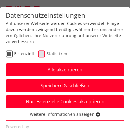
Zurück zur Newsübersicht
Datenschutzeinstellungen
Oberösterreichischer Tennisverband
Auf unserer Webseite werden Cookies verwendet. Einige
davon werden zwingend benötigt, während es uns andere
ermöglichen, Ihre Nutzererfahrung auf unserer Webseite
zu verbessern.
WTA
Turniere
Essenziell
Statistiken
Upper Austria Ladies
Linz: Muchová fliegt
Alle akzeptieren
weiter durch den Raster
Speichern & schließen
Die French-Open-Finalistin 2023 steht
Nur essenzielle Cookies akzeptieren
beim WTA-500-Turnier in Oberösterreich
unter den letzten Vier.
Weitere Informationen anzeigen
Essenziell
Verfasst von: Presseaussendung / Redaktion, 31.01.2025
Essenzielle Cookies werden für grundlegende
Powered by