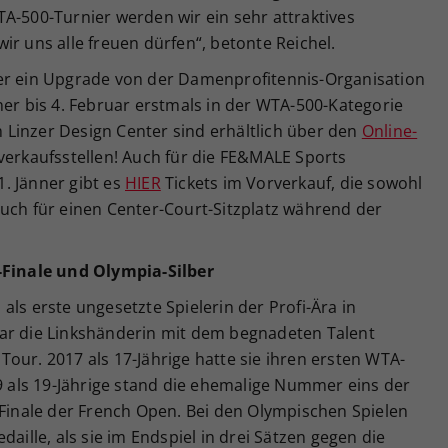
A-500-Turnier werden wir ein sehr attraktives
ir uns alle freuen dürfen“, betonte Reichel.
er ein Upgrade von der Damenprofitennis-Organisation
ner bis 4. Februar erstmals in der WTA-500-Kategorie
im Linzer Design Center sind erhältlich über den
Online-
verkaufsstellen! Auch für die FE&MALE Sports
. Jänner gibt es
HIER
Tickets im Vorverkauf, die sowohl
auch für einen Center-Court-Sitzplatz während der
inale und Olympia-Silber
als erste ungesetzte Spielerin der Profi-Ära in
ar die Linkshänderin mit dem begnadeten Talent
our. 2017 als 17-Jährige hatte sie ihren ersten WTA-
19 als 19-Jährige stand die ehemalige Nummer eins der
 Finale der French Open. Bei den Olympischen Spielen
daille, als sie im Endspiel in drei Sätzen gegen die