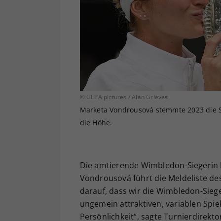
© GEPA pictures / Alan Grieves
Marketa Vondrousová stemmte 2023 die S
die Höhe.
Die amtierende Wimbledon-Siegerin 
Vondrousová
führt die Meldeliste de
darauf, dass wir die Wimbledon-Siege
ungemein attraktiven, variablen Spie
Persönlichkeit“, sagte Turnierdirekto