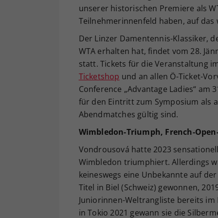
unserer historischen Premiere als WT
Teilnehmerinnenfeld haben, auf das w
Der Linzer Damentennis-Klassiker, d
WTA erhalten hat, findet vom 28. Jän
statt. Tickets für die Veranstaltung 
Ticketshop
und an allen Ö-Ticket-Vor
Conference „Advantage Ladies“ am 31
für den Eintritt zum Symposium als 
Abendmatches gültig sind.
Wimbledon-Triumph, French-Open-F
Vondrousová hatte 2023 sensationell 
Wimbledon triumphiert. Allerdings w
keineswegs eine Unbekannte auf der T
Titel in Biel (Schweiz) gewonnen, 20
Juniorinnen-Weltrangliste bereits im
in Tokio 2021 gewann sie die Silberme