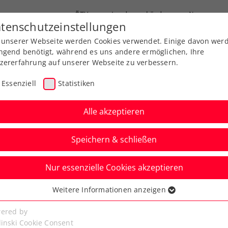
ÖTV
Landesverbände
News
tenschutzeinstellungen
 unserer Webseite werden Cookies verwendet. Einige davon wer
end-Leistungssport
Ausbildung
Services
ngend benötigt, während es uns andere ermöglichen, Ihre
zererfahrung auf unserer Webseite zu verbessern.
Essenziell
Statistiken
Alle akzeptieren
Speichern & schließen
Nur essenzielle Cookies akzeptieren
gerin Vondrousová
Weitere Informationen anzeigen
ssenziell
pper Austria Ladies
senzielle Cookies werden für grundlegende Funktionen der
ered by
bseite benötigt. Dadurch ist gewährleistet, dass die Webseite
linski Cookie Consent