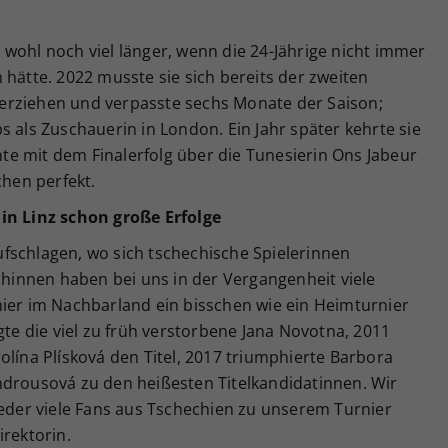
wohl noch viel länger, wenn die 24-Jährige nicht immer
 hätte. 2022 musste sie sich bereits der zweiten
erziehen und verpasste sechs Monate der Saison;
s als Zuschauerin in London. Ein Jahr später kehrte sie
e mit dem Finalerfolg über die Tunesierin Ons Jabeur
chen perfekt.
 in Linz schon große Erfolge
fschlagen, wo sich tschechische Spielerinnen
echinnen haben bei uns in der Vergangenheit viele
ch hier im Nachbarland ein bisschen wie ein Heimturnier
gte die viel zu früh verstorbene Jana Novotna, 2011
olína Plísková den Titel, 2017 triumphierte Barbora
ndrousová zu den heißesten Titelkandidatinnen. Wir
ieder viele Fans aus Tschechien zu unserem Turnier
irektorin.