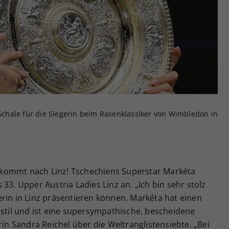
Zweck
generierte ID, für die historische Speicherung
Ihrer vorgenommen Einstellungen, falls der
Webseiten-Betreiber dies eingestellt hat.
chale für die Siegerin beim Rasenklassiker von Wimbledon in
kommt nach Linz! Tschechiens Superstar Markéta
s 33. Upper Austria Ladies Linz an. „Ich bin sehr stolz
rin in Linz präsentieren können. Markéta hat einen
lstil und ist eine supersympathische, bescheidene
rin Sandra Reichel über die Weltranglistensiebte. „Bei