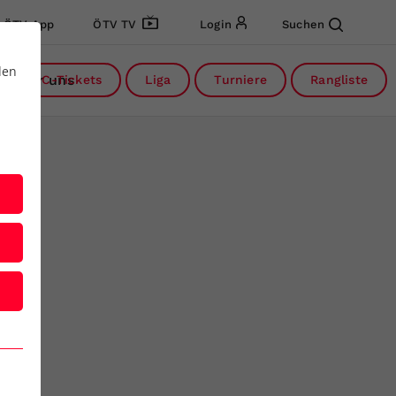
ÖTV App
ÖTV TV
Login
Suchen
den
Über uns
DC-Tickets
Liga
Turniere
Rangliste